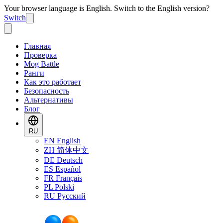
Your browser language is English. Switch to the English version?
Switch
Главная
Проверка
Mog Battle
Ранги
Как это работает
Безопасность
Альтернативы
Блог
RU
EN
English
ZH
简体中文
DE
Deutsch
ES
Español
FR
Français
PL
Polski
RU
Русский