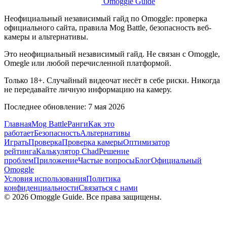
Omoggle Guide
Неофициальный независимый гайд по Omoggle: проверка
официального сайта, правила Mog Battle, безопасность веб-
камеры и альтернативы.
Это неофициальный независимый гайд. Не связан с Omoggle,
Omegle или любой перечисленной платформой.
Только 18+. Случайный видеочат несёт в себе риски. Никогда
не передавайте личную информацию на камеру.
Последнее обновление: 7 мая 2026
Главная
Mog Battle
Ранги
Как это
работает
Безопасность
Альтернативы
Играть
Проверка
Проверка камеры
Оптимизатор
рейтинга
Калькулятор Chad
Решение
проблем
Приложение
Частые вопросы
Блог
Официальный
Omoggle
Условия использования
Политика
конфиденциальности
Связаться с нами
© 2026 Omoggle Guide. Все права защищены.