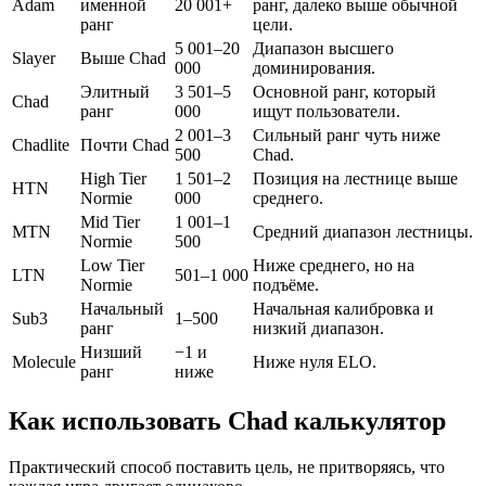
Adam
именной
20 001+
ранг, далеко выше обычной
ранг
цели.
5 001–20
Диапазон высшего
Slayer
Выше Chad
000
доминирования.
Элитный
3 501–5
Основной ранг, который
Chad
ранг
000
ищут пользователи.
2 001–3
Сильный ранг чуть ниже
Chadlite
Почти Chad
500
Chad.
High Tier
1 501–2
Позиция на лестнице выше
HTN
Normie
000
среднего.
Mid Tier
1 001–1
MTN
Средний диапазон лестницы.
Normie
500
Low Tier
Ниже среднего, но на
LTN
501–1 000
Normie
подъёме.
Начальный
Начальная калибровка и
Sub3
1–500
ранг
низкий диапазон.
Низший
−1 и
Molecule
Ниже нуля ELO.
ранг
ниже
Как использовать Chad калькулятор
Практический способ поставить цель, не притворяясь, что