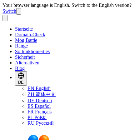
Your browser language is English. Switch to the English version?
Switch
Startseite
Domain-Check
Mog Battle
Ränge
So funktioniert es
Sicherheit
Alternativen
Blog
DE
EN
English
ZH
简体中文
DE
Deutsch
ES
Español
FR
Français
PL
Polski
RU
Русский