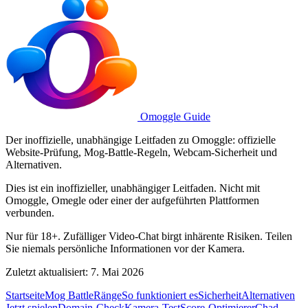
Omoggle Guide
Der inoffizielle, unabhängige Leitfaden zu Omoggle: offizielle
Website-Prüfung, Mog-Battle-Regeln, Webcam-Sicherheit und
Alternativen.
Dies ist ein inoffizieller, unabhängiger Leitfaden. Nicht mit
Omoggle, Omegle oder einer der aufgeführten Plattformen
verbunden.
Nur für 18+. Zufälliger Video-Chat birgt inhärente Risiken. Teilen
Sie niemals persönliche Informationen vor der Kamera.
Zuletzt aktualisiert: 7. Mai 2026
Startseite
Mog Battle
Ränge
So funktioniert es
Sicherheit
Alternativen
Jetzt spielen
Domain-Check
Kamera-Test
Score-Optimierer
Chad-