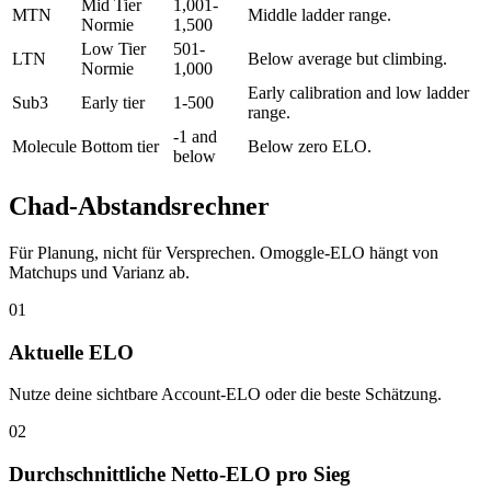
Mid Tier
1,001-
MTN
Middle ladder range.
Normie
1,500
Low Tier
501-
LTN
Below average but climbing.
Normie
1,000
Early calibration and low ladder
Sub3
Early tier
1-500
range.
-1 and
Molecule
Bottom tier
Below zero ELO.
below
Chad-Abstandsrechner
Für Planung, nicht für Versprechen. Omoggle-ELO hängt von
Matchups und Varianz ab.
01
Aktuelle ELO
Nutze deine sichtbare Account-ELO oder die beste Schätzung.
02
Durchschnittliche Netto-ELO pro Sieg