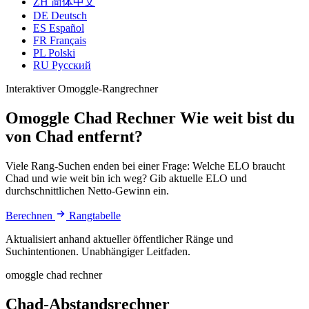
ZH
简体中文
DE
Deutsch
ES
Español
FR
Français
PL
Polski
RU
Русский
Interaktiver Omoggle-Rangrechner
Omoggle Chad Rechner
Wie weit bist du
von Chad entfernt?
Viele Rang-Suchen enden bei einer Frage: Welche ELO braucht
Chad und wie weit bin ich weg? Gib aktuelle ELO und
durchschnittlichen Netto-Gewinn ein.
Berechnen
Rangtabelle
Aktualisiert anhand aktueller öffentlicher Ränge und
Suchintentionen. Unabhängiger Leitfaden.
omoggle chad rechner
Chad-Abstandsrechner