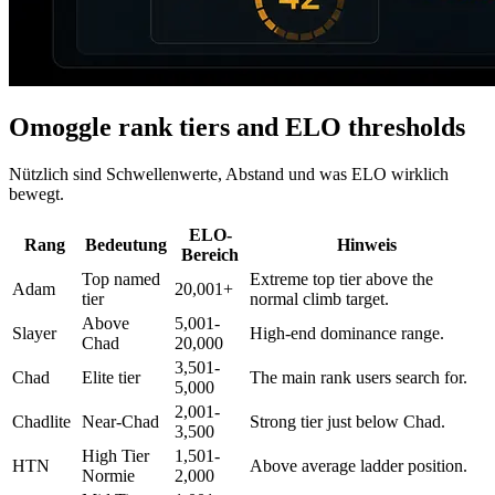
Omoggle rank tiers and ELO thresholds
Nützlich sind Schwellenwerte, Abstand und was ELO wirklich
bewegt.
ELO-
Rang
Bedeutung
Hinweis
Bereich
Top named
Extreme top tier above the
Adam
20,001+
tier
normal climb target.
Above
5,001-
Slayer
High-end dominance range.
Chad
20,000
3,501-
Chad
Elite tier
The main rank users search for.
5,000
2,001-
Chadlite
Near-Chad
Strong tier just below Chad.
3,500
High Tier
1,501-
HTN
Above average ladder position.
Normie
2,000