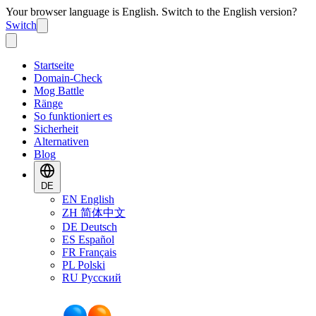
Your browser language is English. Switch to the English version?
Switch
Startseite
Domain-Check
Mog Battle
Ränge
So funktioniert es
Sicherheit
Alternativen
Blog
DE
EN
English
ZH
简体中文
DE
Deutsch
ES
Español
FR
Français
PL
Polski
RU
Русский