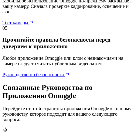
Мобильное использование Omoggle по-прежнему раскрывает
вашу камеру. Сначала проверьте кадрирование, освещение и
фон.
Тест камеры
05
Прочитайте правила безопасности перед
доверием к приложению
Любое приложение Omoggle или клон с незнакомцами на
камере следует считать публичным видеочатом.
Руководство по безопасности
Связанные Руководства по
Приложению Omoggle
Перейдите от этой страницы приложения Omoggle к точному
руководству, которое подходит для вашего следующего
вопроса.