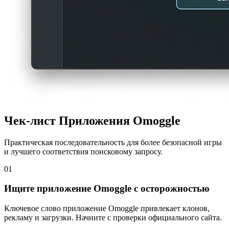
Чек-лист Приложения Omoggle
Практическая последовательность для более безопасной игры
и лучшего соответствия поисковому запросу.
01
Ищите приложение Omoggle с осторожностью
Ключевое слово приложение Omoggle привлекает клонов,
рекламу и загрузки. Начните с проверки официального сайта.