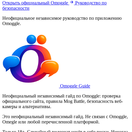
Открыть официальный Omoggle
Руководство по
безопасности
Неофициальное независимое руководство по приложению
Omoggle.
Omoggle Guide
Неофициальный независимый гайд по Omoggle: проверка
официального сайта, правила Mog Battle, безопасность веб-
камеры и альтернативы.
Это неофициальный независимый гайд. Не связан с Omoggle,
Omegle или любой перечисленной платформой.
Только 18+. Случайный видеочат несёт в себе риски. Никогда