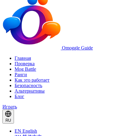
Omoggle Guide
Главная
Проверка
Mog Battle
Ранги
Как это работает
Безопасность
Альтернативы
Блог
Играть
RU
EN
English