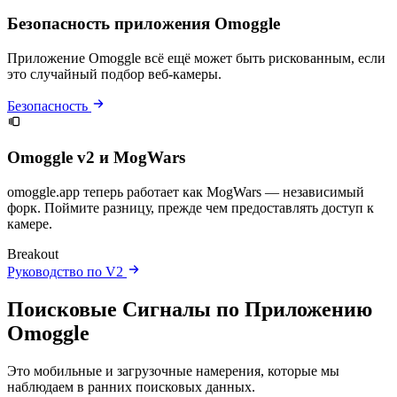
Безопасность приложения Omoggle
Приложение Omoggle всё ещё может быть рискованным, если
это случайный подбор веб-камеры.
Безопасность
Omoggle v2 и MogWars
omoggle.app теперь работает как MogWars — независимый
форк. Поймите разницу, прежде чем предоставлять доступ к
камере.
Breakout
Руководство по V2
Поисковые Сигналы по Приложению
Omoggle
Это мобильные и загрузочные намерения, которые мы
наблюдаем в ранних поисковых данных.