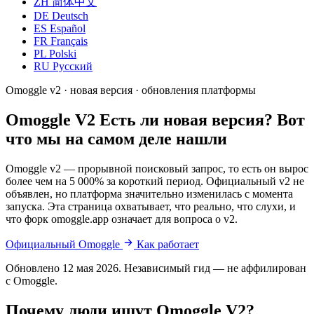
ZH
简体中文
DE
Deutsch
ES
Español
FR
Français
PL
Polski
RU
Русский
Omoggle v2 · новая версия · обновления платформы
Omoggle V2
Есть ли новая версия? Вот
что мы на самом деле нашли
Omoggle v2 — прорывной поисковый запрос, то есть он вырос
более чем на 5 000% за короткий период. Официальный v2 не
объявлен, но платформа значительно изменилась с момента
запуска. Эта страница охватывает, что реально, что слухи, и
что форк omoggle.app означает для вопроса о v2.
Официальный Omoggle
Как работает
Обновлено 12 мая 2026. Независимый гид — не аффилирован
с Omoggle.
Почему люди ищут Omoggle V2?