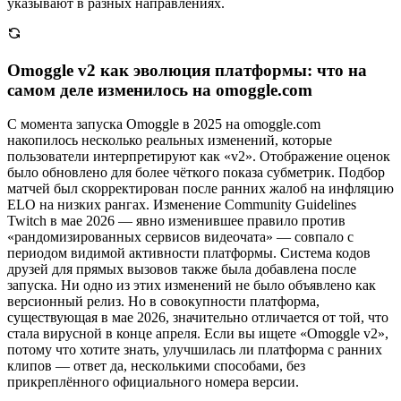
указывают в разных направлениях.
Omoggle v2 как эволюция платформы: что на
самом деле изменилось на omoggle.com
С момента запуска Omoggle в 2025 на omoggle.com
накопилось несколько реальных изменений, которые
пользователи интерпретируют как «v2». Отображение оценок
было обновлено для более чёткого показа субметрик. Подбор
матчей был скорректирован после ранних жалоб на инфляцию
ELO на низких рангах. Изменение Community Guidelines
Twitch в мае 2026 — явно изменившее правило против
«рандомизированных сервисов видеочата» — совпало с
периодом видимой активности платформы. Система кодов
друзей для прямых вызовов также была добавлена после
запуска. Ни одно из этих изменений не было объявлено как
версионный релиз. Но в совокупности платформа,
существующая в мае 2026, значительно отличается от той, что
стала вирусной в конце апреля. Если вы ищете «Omoggle v2»,
потому что хотите знать, улучшилась ли платформа с ранних
клипов — ответ да, несколькими способами, без
прикреплённого официального номера версии.