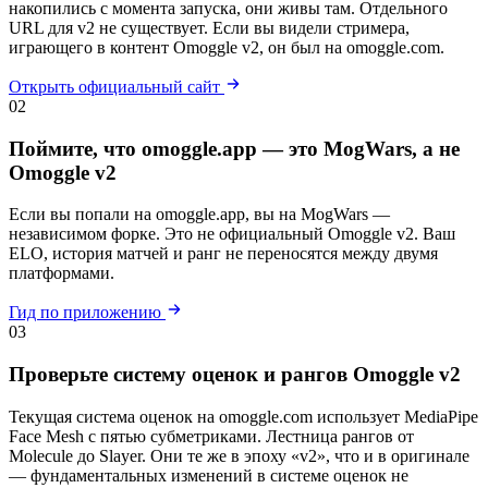
накопились с момента запуска, они живы там. Отдельного
URL для v2 не существует. Если вы видели стримера,
играющего в контент Omoggle v2, он был на omoggle.com.
Открыть официальный сайт
02
Поймите, что omoggle.app — это MogWars, а не
Omoggle v2
Если вы попали на omoggle.app, вы на MogWars —
независимом форке. Это не официальный Omoggle v2. Ваш
ELO, история матчей и ранг не переносятся между двумя
платформами.
Гид по приложению
03
Проверьте систему оценок и рангов Omoggle v2
Текущая система оценок на omoggle.com использует MediaPipe
Face Mesh с пятью субметриками. Лестница рангов от
Molecule до Slayer. Они те же в эпоху «v2», что и в оригинале
— фундаментальных изменений в системе оценок не