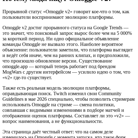
Прорывной статус «Omoggle v2» говорит кое-что о том, как
пользователи воспринимают эволюцию платформы.
Omoggle v2 достиг прорывного статуса на Google Trends —
это значит, что поисковый запрос вырос более чем на 5 000%
за короткий период. Ни одно официальное объявление
команды Omoggle не вызвало этого. Наиболее вероятное
объяснение: пользователи заметили, что платформа выглядит
и ведёт себя иначе, чем на ранних клипах, и предположили,
что произошло обновление версии. Существование
omoggle.app — который теперь работает под брендом
MogWars с другим интерфейсом — усилило идею о том, что
«v2» где-то существует.
Также есть реальная модель эволюции платформы,
оправдывающая поиск. Twitch изменил свои Community
Guidelines в мае 2026 специально, чтобы позволить стримерам
использовать Omoggle на стриме — смена политики,
совпавшая с видимыми изменениями в подборе матчей и
отображении оценок платформы. Составляет ли это «v2» —
вопрос наименования, а не функциональности.
Эта страница даёт честный ответ: что на самом деле
изменилось на Omoggle с момента запуска, что такое форк