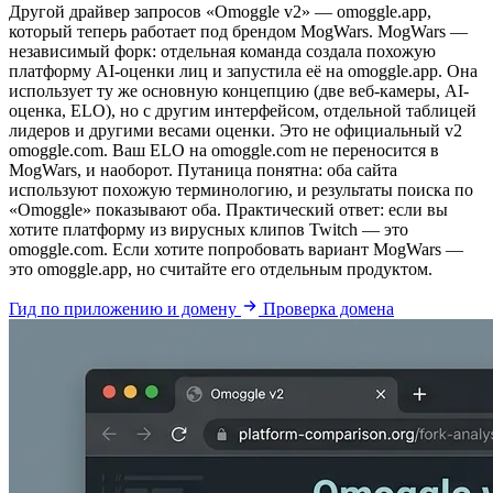
Другой драйвер запросов «Omoggle v2» — omoggle.app,
который теперь работает под брендом MogWars. MogWars —
независимый форк: отдельная команда создала похожую
платформу AI-оценки лиц и запустила её на omoggle.app. Она
использует ту же основную концепцию (две веб-камеры, AI-
оценка, ELO), но с другим интерфейсом, отдельной таблицей
лидеров и другими весами оценки. Это не официальный v2
omoggle.com. Ваш ELO на omoggle.com не переносится в
MogWars, и наоборот. Путаница понятна: оба сайта
используют похожую терминологию, и результаты поиска по
«Omoggle» показывают оба. Практический ответ: если вы
хотите платформу из вирусных клипов Twitch — это
omoggle.com. Если хотите попробовать вариант MogWars —
это omoggle.app, но считайте его отдельным продуктом.
Гид по приложению и домену
Проверка домена