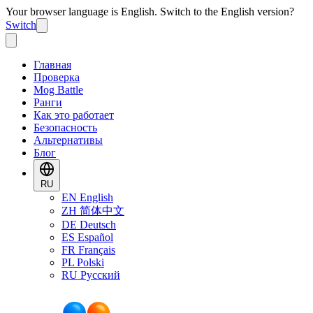
Your browser language is English. Switch to the English version?
Switch
Главная
Проверка
Mog Battle
Ранги
Как это работает
Безопасность
Альтернативы
Блог
RU
EN
English
ZH
简体中文
DE
Deutsch
ES
Español
FR
Français
PL
Polski
RU
Русский