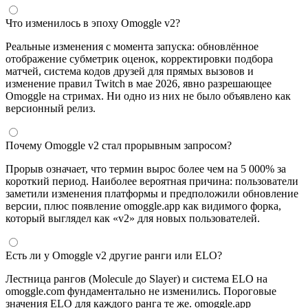
Что изменилось в эпоху Omoggle v2?
Реальные изменения с момента запуска: обновлённое
отображение субметрик оценок, корректировки подбора
матчей, система кодов друзей для прямых вызовов и
изменение правил Twitch в мае 2026, явно разрешающее
Omoggle на стримах. Ни одно из них не было объявлено как
версионный релиз.
Почему Omoggle v2 стал прорывным запросом?
Прорыв означает, что термин вырос более чем на 5 000% за
короткий период. Наиболее вероятная причина: пользователи
заметили изменения платформы и предположили обновление
версии, плюс появление omoggle.app как видимого форка,
который выглядел как «v2» для новых пользователей.
Есть ли у Omoggle v2 другие ранги или ELO?
Лестница рангов (Molecule до Slayer) и система ELO на
omoggle.com фундаментально не изменились. Пороговые
значения ELO для каждого ранга те же. omoggle.app