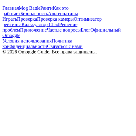
Главная
Mog Battle
Ранги
Как это
работает
Безопасность
Альтернативы
Играть
Проверка
Проверка камеры
Оптимизатор
рейтинга
Калькулятор Chad
Решение
проблем
Приложение
Частые вопросы
Блог
Официальный
Omoggle
Условия использования
Политика
конфиденциальности
Связаться с нами
© 2026 Omoggle Guide. Все права защищены.