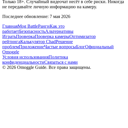
Только 18+. Случайный видеочат несёт в себе риски. Никогда
не передавайте личную информацию на камеру.
Последнее обновление: 7 мая 2026
Главная
Mog Battle
Ранги
Как это
работает
Безопасность
Альтернативы
Играть
Проверка
Проверка камеры
Оптимизатор
рейтинга
Калькулятор Chad
Решение
проблем
Приложение
Частые вопросы
Блог
Официальный
Omoggle
Условия использования
Политика
конфиденциальности
Связаться с нами
© 2026 Omoggle Guide. Все права защищены.