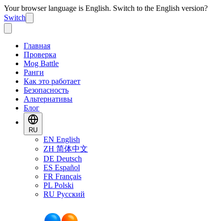
Your browser language is English. Switch to the English version?
Switch
Главная
Проверка
Mog Battle
Ранги
Как это работает
Безопасность
Альтернативы
Блог
RU
EN
English
ZH
简体中文
DE
Deutsch
ES
Español
FR
Français
PL
Polski
RU
Русский