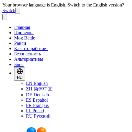
Your browser language is English. Switch to the English version?
Switch
Главная
Проверка
Mog Battle
Ранги
Как это работает
Безопасность
Альтернативы
Блог
RU
EN
English
ZH
简体中文
DE
Deutsch
ES
Español
FR
Français
PL
Polski
RU
Русский