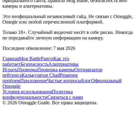
официального сайта, правила Mog Battle, безопасность веб-
камеры и альтернативы.
Это неофициальный независимый гайд. Не связан с Omoggle,
Omegle или любой перечисленной платформой.
Только 18+. Случайный видеочат несёт в себе риски. Никогда
не передавайте личную информацию на камеру.
Последнее обновление: 7 мая 2026
Главная
Mog Battle
Ранги
Как это
работает
Безопасность
Альтернативы
Играть
Проверка
Проверка камеры
Оптимизатор
рейтинга
Калькулятор Chad
Решение
проблем
Приложение
Частые вопросы
Блог
Официальный
Omoggle
Условия использования
Политика
конфиденциальности
Связаться с нами
© 2026 Omoggle Guide. Все права защищены.