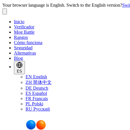
Your browser language is English. Switch to the English version?
Swi
Inicio
Verificador
Mog Battle
Rangos
Cómo funciona
Seguridad
Alternativas
Blog
ES
EN
English
ZH
简体中文
DE
Deutsch
ES
Español
FR
Français
PL
Polski
RU
Русский