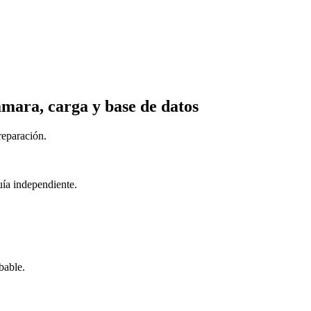
ámara, carga y base de datos
reparación.
uía independiente.
bable.