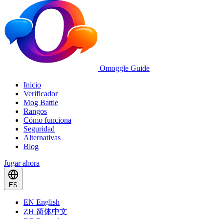
Omoggle Guide
Inicio
Verificador
Mog Battle
Rangos
Cómo funciona
Seguridad
Alternativas
Blog
Jugar ahora
ES
EN
English
ZH
简体中文