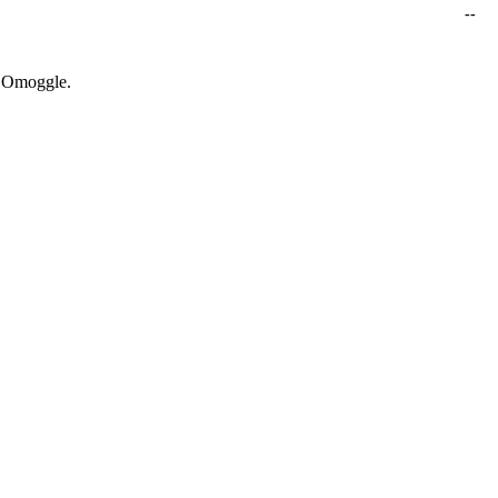
--
e Omoggle.