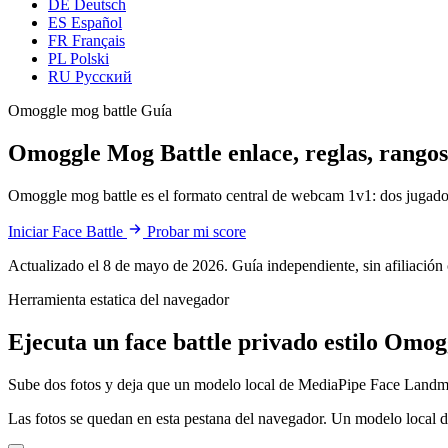
DE
Deutsch
ES
Español
FR
Français
PL
Polski
RU
Русский
Omoggle mog battle Guía
Omoggle Mog Battle
enlace, reglas, rang
Omoggle mog battle es el formato central de webcam 1v1: dos jugador
Iniciar Face Battle
Probar mi score
Actualizado el 8 de mayo de 2026. Guía independiente, sin afiliació
Herramienta estatica del navegador
Ejecuta un face battle privado estilo Omog
Sube dos fotos y deja que un modelo local de MediaPipe Face Landmar
Las fotos se quedan en esta pestana del navegador. Un modelo local de