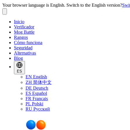
Your browser language is English. Switch to the English version?
Swi
Inicio
Verificador
Mog Battle
Rangos
Cómo funciona
Seguridad
Alternativas
Blog
ES
EN
English
ZH
简体中文
DE
Deutsch
ES
Español
FR
Français
PL
Polski
RU
Русский