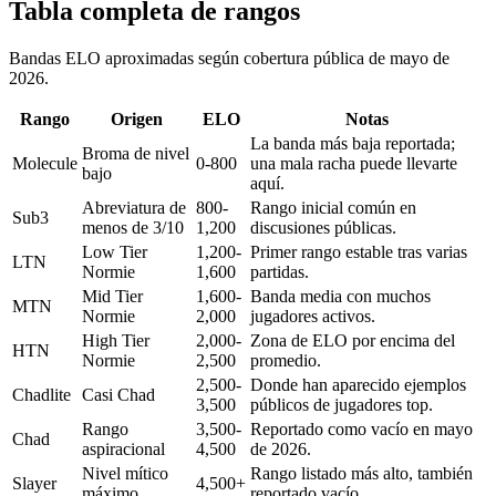
Tabla completa de rangos
Bandas ELO aproximadas según cobertura pública de mayo de
2026.
Rango
Origen
ELO
Notas
La banda más baja reportada;
Broma de nivel
Molecule
0-800
una mala racha puede llevarte
bajo
aquí.
Abreviatura de
800-
Rango inicial común en
Sub3
menos de 3/10
1,200
discusiones públicas.
Low Tier
1,200-
Primer rango estable tras varias
LTN
Normie
1,600
partidas.
Mid Tier
1,600-
Banda media con muchos
MTN
Normie
2,000
jugadores activos.
High Tier
2,000-
Zona de ELO por encima del
HTN
Normie
2,500
promedio.
2,500-
Donde han aparecido ejemplos
Chadlite
Casi Chad
3,500
públicos de jugadores top.
Rango
3,500-
Reportado como vacío en mayo
Chad
aspiracional
4,500
de 2026.
Nivel mítico
Rango listado más alto, también
Slayer
4,500+
máximo
reportado vacío.