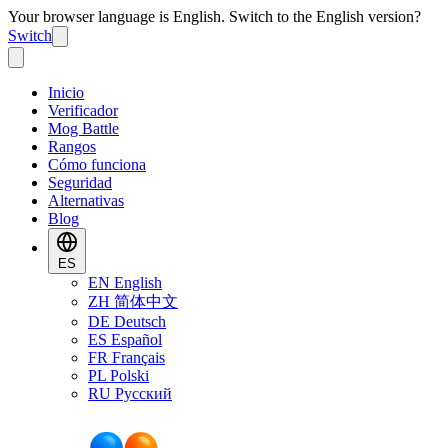
Your browser language is English. Switch to the English version?
Switch
Inicio
Verificador
Mog Battle
Rangos
Cómo funciona
Seguridad
Alternativas
Blog
ES
EN
English
ZH
简体中文
DE
Deutsch
ES
Español
FR
Français
PL
Polski
RU
Русский