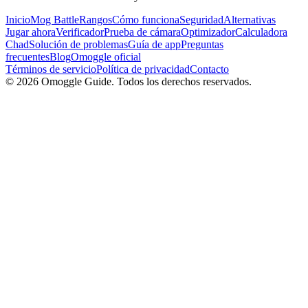
Inicio
Mog Battle
Rangos
Cómo funciona
Seguridad
Alternativas
Jugar ahora
Verificador
Prueba de cámara
Optimizador
Calculadora
Chad
Solución de problemas
Guía de app
Preguntas
frecuentes
Blog
Omoggle oficial
Términos de servicio
Política de privacidad
Contacto
© 2026 Omoggle Guide. Todos los derechos reservados.