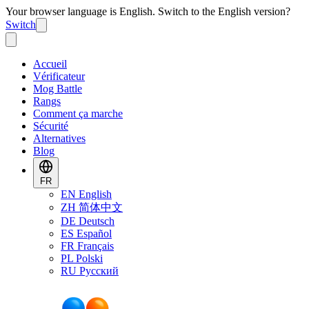
Your browser language is English. Switch to the English version?
Switch
Accueil
Vérificateur
Mog Battle
Rangs
Comment ça marche
Sécurité
Alternatives
Blog
FR
EN
English
ZH
简体中文
DE
Deutsch
ES
Español
FR
Français
PL
Polski
RU
Русский