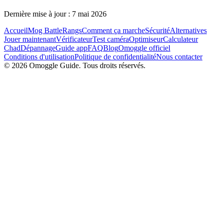
Dernière mise à jour : 7 mai 2026
Accueil
Mog Battle
Rangs
Comment ça marche
Sécurité
Alternatives
Jouer maintenant
Vérificateur
Test caméra
Optimiseur
Calculateur
Chad
Dépannage
Guide app
FAQ
Blog
Omoggle officiel
Conditions d'utilisation
Politique de confidentialité
Nous contacter
© 2026 Omoggle Guide. Tous droits réservés.