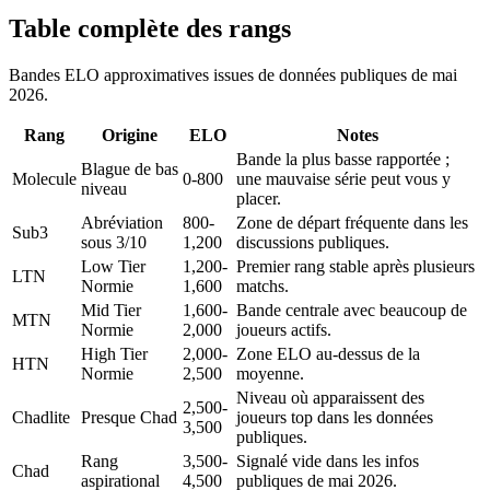
Table complète des rangs
Bandes ELO approximatives issues de données publiques de mai
2026.
Rang
Origine
ELO
Notes
Bande la plus basse rapportée ;
Blague de bas
Molecule
0-800
une mauvaise série peut vous y
niveau
placer.
Abréviation
800-
Zone de départ fréquente dans les
Sub3
sous 3/10
1,200
discussions publiques.
Low Tier
1,200-
Premier rang stable après plusieurs
LTN
Normie
1,600
matchs.
Mid Tier
1,600-
Bande centrale avec beaucoup de
MTN
Normie
2,000
joueurs actifs.
High Tier
2,000-
Zone ELO au-dessus de la
HTN
Normie
2,500
moyenne.
Niveau où apparaissent des
2,500-
Chadlite
Presque Chad
joueurs top dans les données
3,500
publiques.
Rang
3,500-
Signalé vide dans les infos
Chad
aspirational
4,500
publiques de mai 2026.