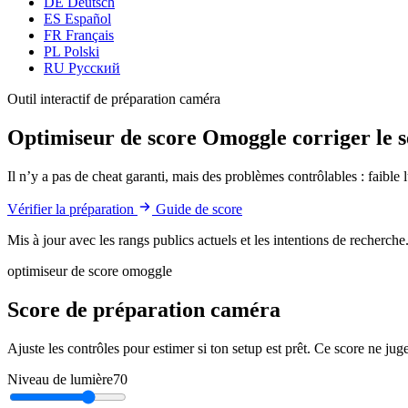
DE
Deutsch
ES
Español
FR
Français
PL
Polski
RU
Русский
Outil interactif de préparation caméra
Optimiseur de score Omoggle
corriger le 
Il n’y a pas de cheat garanti, mais des problèmes contrôlables : faible
Vérifier la préparation
Guide de score
Mis à jour avec les rangs publics actuels et les intentions de recherch
optimiseur de score omoggle
Score de préparation caméra
Ajuste les contrôles pour estimer si ton setup est prêt. Ce score ne jug
Niveau de lumière
70