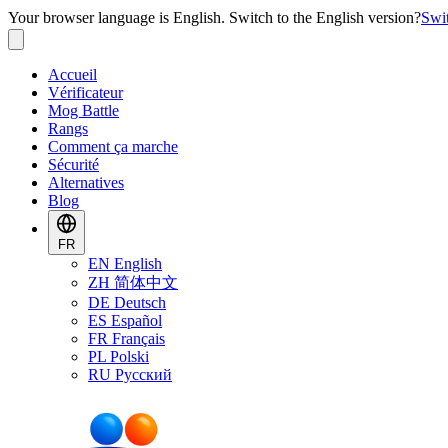
Your browser language is English. Switch to the English version?
Swi
Accueil
Vérificateur
Mog Battle
Rangs
Comment ça marche
Sécurité
Alternatives
Blog
FR
EN
English
ZH
简体中文
DE
Deutsch
ES
Español
FR
Français
PL
Polski
RU
Русский