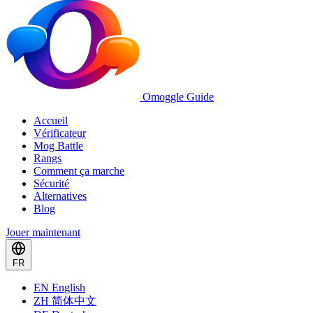
Omoggle Guide
Accueil
Vérificateur
Mog Battle
Rangs
Comment ça marche
Sécurité
Alternatives
Blog
Jouer maintenant
FR
EN
English
ZH
简体中文