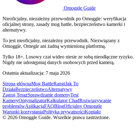
Omoggle Guide
Nieoficjalny, niezależny przewodnik po Omoggle: weryfikacja
oficjalnej strony, zasady mog battle, bezpieczeństwo kamerki i
alternatywy.
To jest nieoficjalny, niezależny przewodnik. Niezwiązany z
Omoggle, Omegle ani żadną wymienioną platformą.
Tylko 18+. Losowy czat wideo niesie ze sobą nieodłączne ryzyko.
Nigdy nie udostępniaj danych osobowych przed kamerą.
Ostatnia aktualizacja: 7 maja 2026
Strona główna
Mog Battle
Rangi
Jak To
Działa
Bezpieczeństwo
Alternatywy
Zagraj Teraz
Sprawdzanie domeny
Test
Kamery
Optymalizator
Kalkulator Chad
Rozwiązywanie
problemów
Aplikacja
FAQ
Blog
Oficjalny Omoggle
Warunki korzystania
Polityka prywatności
Kontakt
© 2026 Omoggle Guide. Wszelkie prawa zastrzeżone.