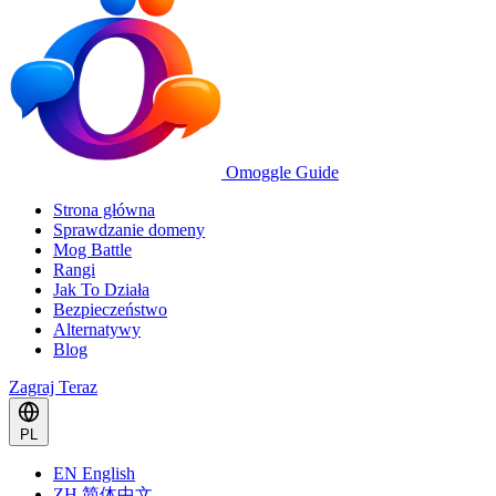
Omoggle Guide
Strona główna
Sprawdzanie domeny
Mog Battle
Rangi
Jak To Działa
Bezpieczeństwo
Alternatywy
Blog
Zagraj Teraz
PL
EN
English
ZH
简体中文