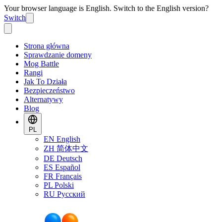
Your browser language is English. Switch to the English version?
Switch
Strona główna
Sprawdzanie domeny
Mog Battle
Rangi
Jak To Działa
Bezpieczeństwo
Alternatywy
Blog
PL
EN
English
ZH
简体中文
DE
Deutsch
ES
Español
FR
Français
PL
Polski
RU
Русский