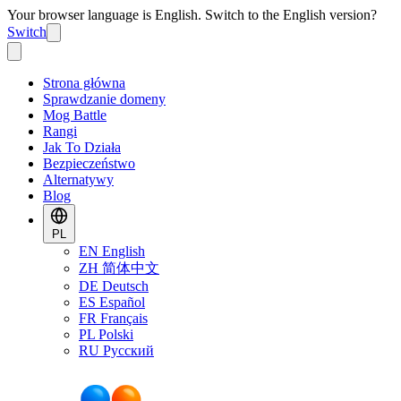
Your browser language is English. Switch to the English version?
Switch
Strona główna
Sprawdzanie domeny
Mog Battle
Rangi
Jak To Działa
Bezpieczeństwo
Alternatywy
Blog
PL
EN
English
ZH
简体中文
DE
Deutsch
ES
Español
FR
Français
PL
Polski
RU
Русский