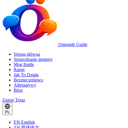
Omoggle Guide
Strona główna
Sprawdzanie domeny
Mog Battle
Rangi
Jak To Działa
Bezpieczeństwo
Alternatywy
Blog
Zagraj Teraz
PL
EN
English
ZH
简体中文