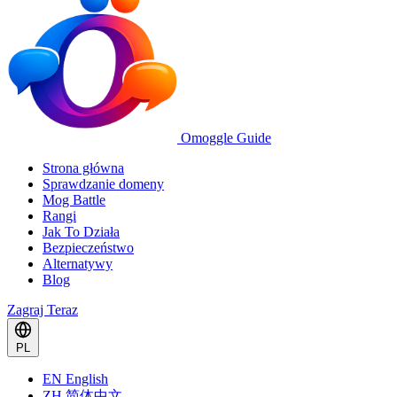
Omoggle Guide
Strona główna
Sprawdzanie domeny
Mog Battle
Rangi
Jak To Działa
Bezpieczeństwo
Alternatywy
Blog
Zagraj Teraz
PL
EN
English
ZH
简体中文