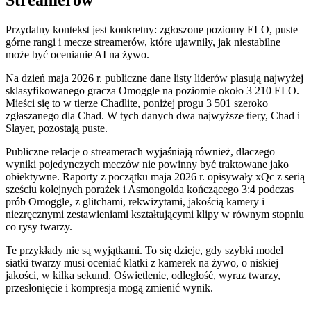
Przydatny kontekst jest konkretny: zgłoszone poziomy ELO, puste
górne rangi i mecze streamerów, które ujawniły, jak niestabilne
może być ocenianie AI na żywo.
Na dzień maja 2026 r. publiczne dane listy liderów plasują najwyżej
sklasyfikowanego gracza Omoggle na poziomie około 3 210 ELO.
Mieści się to w tierze Chadlite, poniżej progu 3 501 szeroko
zgłaszanego dla Chad. W tych danych dwa najwyższe tiery, Chad i
Slayer, pozostają puste.
Publiczne relacje o streamerach wyjaśniają również, dlaczego
wyniki pojedynczych meczów nie powinny być traktowane jako
obiektywne. Raporty z początku maja 2026 r. opisywały xQc z serią
sześciu kolejnych porażek i Asmongolda kończącego 3:4 podczas
prób Omoggle, z glitchami, rekwizytami, jakością kamery i
niezręcznymi zestawieniami kształtującymi klipy w równym stopniu
co rysy twarzy.
Te przykłady nie są wyjątkami. To się dzieje, gdy szybki model
siatki twarzy musi oceniać klatki z kamerek na żywo, o niskiej
jakości, w kilka sekund. Oświetlenie, odległość, wyraz twarzy,
przesłonięcie i kompresja mogą zmienić wynik.