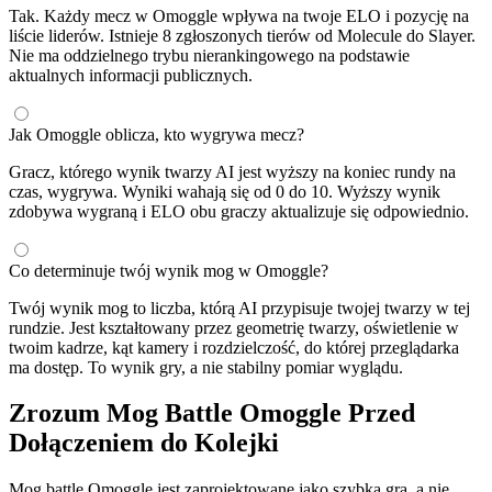
Tak. Każdy mecz w Omoggle wpływa na twoje ELO i pozycję na
liście liderów. Istnieje 8 zgłoszonych tierów od Molecule do Slayer.
Nie ma oddzielnego trybu nierankingowego na podstawie
aktualnych informacji publicznych.
Jak Omoggle oblicza, kto wygrywa mecz?
Gracz, którego wynik twarzy AI jest wyższy na koniec rundy na
czas, wygrywa. Wyniki wahają się od 0 do 10. Wyższy wynik
zdobywa wygraną i ELO obu graczy aktualizuje się odpowiednio.
Co determinuje twój wynik mog w Omoggle?
Twój wynik mog to liczba, którą AI przypisuje twojej twarzy w tej
rundzie. Jest kształtowany przez geometrię twarzy, oświetlenie w
twoim kadrze, kąt kamery i rozdzielczość, do której przeglądarka
ma dostęp. To wynik gry, a nie stabilny pomiar wyglądu.
Zrozum Mog Battle Omoggle Przed
Dołączeniem do Kolejki
Mog battle Omoggle jest zaprojektowane jako szybka gra, a nie