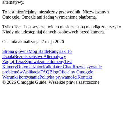
alternatywy.
To jest nieoficjalny, niezależny przewodnik. Niezwiązany z
Omoggle, Omegle ani żadną wymienioną platformą.
Tylko 18+. Losowy czat wideo niesie ze sobą nieodłączne ryzyko.
Nigdy nie udostępniaj danych osobowych przed kamerą.
Ostatnia aktualizacja: 7 maja 2026
Strona główna
Mog Battle
Rangi
Jak To
Działa
Bezpieczeństwo
Alternatywy
Zagraj Teraz
Sprawdzanie domeny
Test
Kamery
Optymalizator
Kalkulator Chad
Rozwiązywanie
problemów
Aplikacja
FAQ
Blog
Oficjalny Omoggle
Warunki korzystania
Polityka prywatności
Kontakt
© 2026 Omoggle Guide. Wszelkie prawa zastrzeżone.