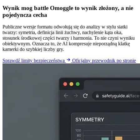
Wynik mog battle Omoggle to wynik złożony, a nie
pojedyncza cecha
Publiczne wersje formatu odwołują się do analizy w stylu siatki
twarzy: symetria, definicja linii żuchwy, nachylenie kąta oka,
stosunek środkowej części twarzy i harmonia. To nie czyni wyniku
obiektywnym. Oznacza to, że AI kompresuje nieporządną klatkę
kamerki do szybkiej liczby gry.
Sprawdź limity bezpieczeństwa
Oficjalny przewodnik po stronie