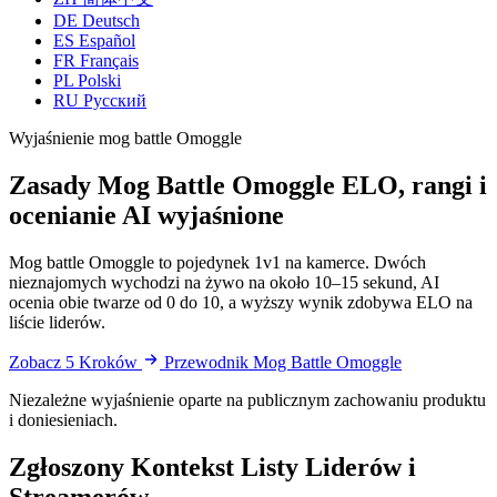
DE
Deutsch
ES
Español
FR
Français
PL
Polski
RU
Русский
Wyjaśnienie mog battle Omoggle
Zasady Mog Battle Omoggle
ELO, rangi i
ocenianie AI wyjaśnione
Mog battle Omoggle to pojedynek 1v1 na kamerce. Dwóch
nieznajomych wychodzi na żywo na około 10–15 sekund, AI
ocenia obie twarze od 0 do 10, a wyższy wynik zdobywa ELO na
liście liderów.
Zobacz 5 Kroków
Przewodnik Mog Battle Omoggle
Niezależne wyjaśnienie oparte na publicznym zachowaniu produktu
i doniesieniach.
Zgłoszony Kontekst Listy Liderów i
Streamerów