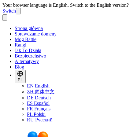
Your browser language is English. Switch to the English version?
Switch
Strona główna
Sprawdzanie domeny
Mog Battle
Rangi
Jak To Działa
Bezpieczeństwo
Alternatywy
Blog
PL
EN
English
ZH
简体中文
DE
Deutsch
ES
Español
FR
Français
PL
Polski
RU
Русский