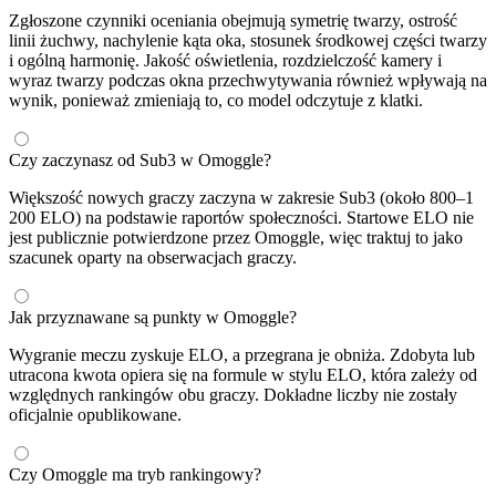
Zgłoszone czynniki oceniania obejmują symetrię twarzy, ostrość
linii żuchwy, nachylenie kąta oka, stosunek środkowej części twarzy
i ogólną harmonię. Jakość oświetlenia, rozdzielczość kamery i
wyraz twarzy podczas okna przechwytywania również wpływają na
wynik, ponieważ zmieniają to, co model odczytuje z klatki.
Czy zaczynasz od Sub3 w Omoggle?
Większość nowych graczy zaczyna w zakresie Sub3 (około 800–1
200 ELO) na podstawie raportów społeczności. Startowe ELO nie
jest publicznie potwierdzone przez Omoggle, więc traktuj to jako
szacunek oparty na obserwacjach graczy.
Jak przyznawane są punkty w Omoggle?
Wygranie meczu zyskuje ELO, a przegrana je obniża. Zdobyta lub
utracona kwota opiera się na formule w stylu ELO, która zależy od
względnych rankingów obu graczy. Dokładne liczby nie zostały
oficjalnie opublikowane.
Czy Omoggle ma tryb rankingowy?