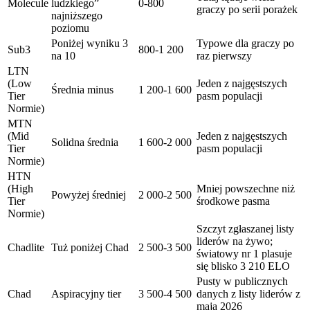
Molecule
ludzkiego”
0-800
graczy po serii porażek
najniższego
poziomu
Poniżej wyniku 3
Typowe dla graczy po
Sub3
800-1 200
na 10
raz pierwszy
LTN
(Low
Jeden z najgęstszych
Średnia minus
1 200-1 600
Tier
pasm populacji
Normie)
MTN
(Mid
Jeden z najgęstszych
Solidna średnia
1 600-2 000
Tier
pasm populacji
Normie)
HTN
(High
Mniej powszechne niż
Powyżej średniej
2 000-2 500
Tier
środkowe pasma
Normie)
Szczyt zgłaszanej listy
liderów na żywo;
Chadlite
Tuż poniżej Chad
2 500-3 500
światowy nr 1 plasuje
się blisko 3 210 ELO
Pusty w publicznych
Chad
Aspiracyjny tier
3 500-4 500
danych z listy liderów z
maja 2026