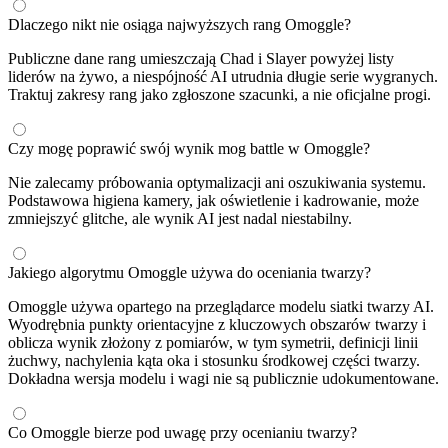
Dlaczego nikt nie osiąga najwyższych rang Omoggle?
Publiczne dane rang umieszczają Chad i Slayer powyżej listy
liderów na żywo, a niespójność AI utrudnia długie serie wygranych.
Traktuj zakresy rang jako zgłoszone szacunki, a nie oficjalne progi.
Czy mogę poprawić swój wynik mog battle w Omoggle?
Nie zalecamy próbowania optymalizacji ani oszukiwania systemu.
Podstawowa higiena kamery, jak oświetlenie i kadrowanie, może
zmniejszyć glitche, ale wynik AI jest nadal niestabilny.
Jakiego algorytmu Omoggle używa do oceniania twarzy?
Omoggle używa opartego na przeglądarce modelu siatki twarzy AI.
Wyodrębnia punkty orientacyjne z kluczowych obszarów twarzy i
oblicza wynik złożony z pomiarów, w tym symetrii, definicji linii
żuchwy, nachylenia kąta oka i stosunku środkowej części twarzy.
Dokładna wersja modelu i wagi nie są publicznie udokumentowane.
Co Omoggle bierze pod uwagę przy ocenianiu twarzy?