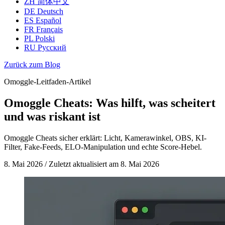
ZH
简体中文
DE
Deutsch
ES
Español
FR
Français
PL
Polski
RU
Русский
Zurück zum Blog
Omoggle-Leitfaden-Artikel
Omoggle Cheats: Was hilft, was scheitert
und was riskant ist
Omoggle Cheats sicher erklärt: Licht, Kamerawinkel, OBS, KI-
Filter, Fake-Feeds, ELO-Manipulation und echte Score-Hebel.
8. Mai 2026
/
Zuletzt aktualisiert am
8. Mai 2026