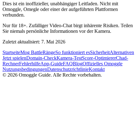
Dies ist ein inoffizieller, unabhängiger Leitfaden. Nicht mit
Omoggle, Omegle oder einer der aufgeführten Plattformen
verbunden.
Nur für 18+. Zufälliger Video-Chat birgt inhärente Risiken. Teilen
Sie niemals persönliche Informationen vor der Kamera.
Zuletzt aktualisiert: 7. Mai 2026
Startseite
Mog Battle
Ränge
So funktioniert es
Sicherheit
Alternativen
Jetzt spielen
Domain-Check
Kamera-Test
Score-Optimierer
Chad-
Rechner
Fehlerhilfe
App-Guide
FAQ
Blog
Offizielles Omoggle
Nutzungsbedingungen
Datenschutzrichtlinie
Kontakt
© 2026 Omoggle Guide. Alle Rechte vorbehalten.