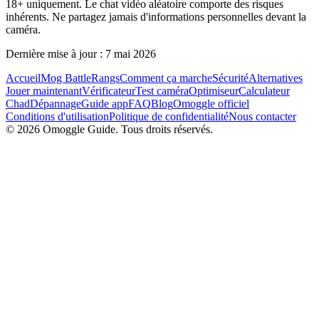
18+ uniquement. Le chat vidéo aléatoire comporte des risques
inhérents. Ne partagez jamais d'informations personnelles devant la
caméra.
Dernière mise à jour : 7 mai 2026
Accueil
Mog Battle
Rangs
Comment ça marche
Sécurité
Alternatives
Jouer maintenant
Vérificateur
Test caméra
Optimiseur
Calculateur
Chad
Dépannage
Guide app
FAQ
Blog
Omoggle officiel
Conditions d'utilisation
Politique de confidentialité
Nous contacter
© 2026 Omoggle Guide. Tous droits réservés.