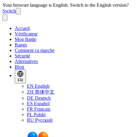
Your browser language is English. Switch to the English version?
Switch
Accueil
Vérificateur
Mog Battle
Rangs
Comment ça marche
Sécurité
Alternatives
Blog
FR
EN
English
ZH
简体中文
DE
Deutsch
ES
Español
FR
Français
PL
Polski
RU
Русский