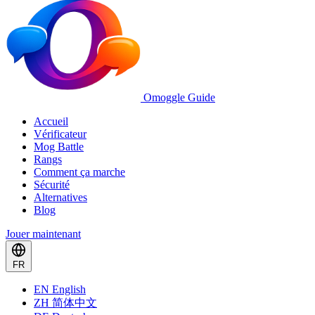
Omoggle Guide
Accueil
Vérificateur
Mog Battle
Rangs
Comment ça marche
Sécurité
Alternatives
Blog
Jouer maintenant
FR
EN
English
ZH
简体中文