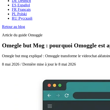
DE
Deutsch
ES
Español
FR
Français
PL
Polski
RU
Русский
Retour au blog
Article du guide Omoggle
Omegle but Mog : pourquoi Omoggle est a
Omegle but mog expliqué : Omoggle transforme le videochat aléatoire
8 mai 2026
/
Dernière mise à jour le
8 mai 2026