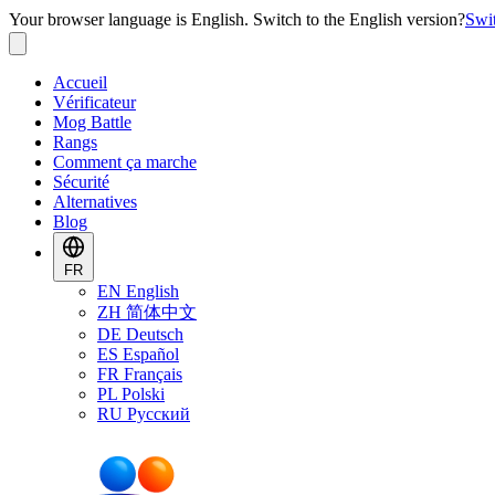
Your browser language is English. Switch to the English version?
Swi
Accueil
Vérificateur
Mog Battle
Rangs
Comment ça marche
Sécurité
Alternatives
Blog
FR
EN
English
ZH
简体中文
DE
Deutsch
ES
Español
FR
Français
PL
Polski
RU
Русский