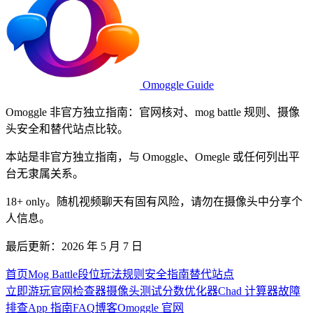
Omoggle Guide
Omoggle 非官方独立指南：官网核对、mog battle 规则、摄像
头安全和替代站点比较。
本站是非官方独立指南，与 Omoggle、Omegle 或任何列出平
台无隶属关系。
18+ only。随机视频聊天有固有风险，请勿在摄像头中分享个
人信息。
最后更新：2026 年 5 月 7 日
首页
Mog Battle
段位
玩法规则
安全指南
替代站点
立即游玩
官网检查器
摄像头测试
分数优化器
Chad 计算器
故障
排查
App 指南
FAQ
博客
Omoggle 官网